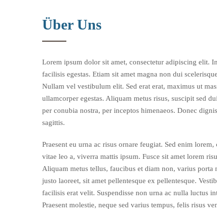
Über Uns
Lorem ipsum dolor sit amet, consectetur adipiscing elit. 
facilisis egestas. Etiam sit amet magna non dui scelerisqu
Nullam vel vestibulum elit. Sed erat erat, maximus ut mass
ullamcorper egestas. Aliquam metus risus, suscipit sed dui
per conubia nostra, per inceptos himenaeos. Donec dignis
sagittis.
Praesent eu urna ac risus ornare feugiat. Sed enim lorem, c
vitae leo a, viverra mattis ipsum. Fusce sit amet lorem r
Aliquam metus tellus, faucibus et diam non, varius porta nis
justo laoreet, sit amet pellentesque ex pellentesque. Ves
facilisis erat velit. Suspendisse non urna ac nulla luctus 
Praesent molestie, neque sed varius tempus, felis risus ven