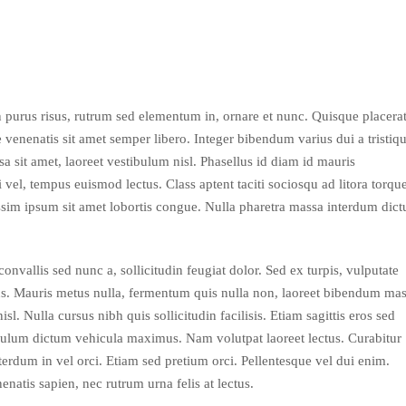
In purus risus, rutrum sed elementum in, ornare et nunc. Quisque placera
e venenatis sit amet semper libero. Integer bibendum varius dui a tristiqu
a sit amet, laoreet vestibulum nisl. Phasellus id diam id mauris
 vel, tempus euismod lectus. Class aptent taciti sociosqu ad litora torqu
sim ipsum sit amet lobortis congue. Nulla pharetra massa interdum dic
onvallis sed nunc a, sollicitudin feugiat dolor. Sed ex turpis, vulputate
isus. Mauris metus nulla, fermentum quis nulla non, laoreet bibendum mas
l. Nulla cursus nibh quis sollicitudin facilisis. Etiam sagittis eros sed
tibulum dictum vehicula maximus. Nam volutpat laoreet lectus. Curabitur
interdum in vel orci. Etiam sed pretium orci. Pellentesque vel dui enim.
enatis sapien, nec rutrum urna felis at lectus.