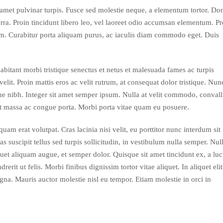
 amet pulvinar turpis. Fusce sed molestie neque, a elementum tortor. Do
verra. Proin tincidunt libero leo, vel laoreet odio accumsan elementum. Pr
tum. Curabitur porta aliquam purus, ac iaculis diam commodo eget. Duis
abitant morbi tristique senectus et netus et malesuada fames ac turpis
velit. Proin mattis eros ac velit rutrum, at consequat dolor tristique. Nun
que nibh. Integer sit amet semper ipsum. Nulla at velit commodo, convall
nt massa ac congue porta. Morbi porta vitae quam eu posuere.
quam erat volutpat. Cras lacinia nisi velit, eu porttitor nunc interdum sit
suscipit tellus sed turpis sollicitudin, in vestibulum nulla semper. Nul
et aliquam augue, et semper dolor. Quisque sit amet tincidunt ex, a luc
rerit ut felis. Morbi finibus dignissim tortor vitae aliquet. In aliquet elit
gna. Mauris auctor molestie nisl eu tempor. Etiam molestie in orci in