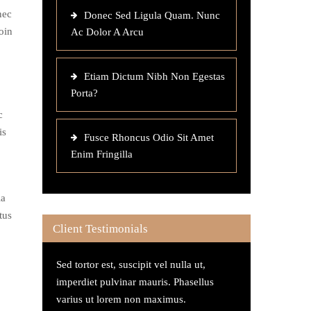
nec
Donec Sed Ligula Quam. Nunc
oin
Ac Dolor A Arcu
Etiam Dictum Nibh Non Egestas
Porta?
c
is
Fusce Rhoncus Odio Sit Amet
Enim Fringilla
la
tus
Client Testimonials
Sed tortor est, suscipit vel nulla ut,
imperdiet pulvinar mauris. Phasellus
varius ut lorem non maximus.