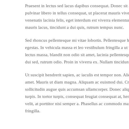
Praesent in lectus sed lacus dapibus consequat. Donec sit
pulvinar libero in tellus consequat, ut placerat mauris vi
venenatis lacinia felis, eget interdum est viverra elemen
mauris lacus, tincidunt a dui quis, rutrum tempus nunc.
Sed rhoncus pellentesque mi vitae lobortis. Pellentesque h
egestas. In vehicula massa et leo vestibulum fringilla a ut 
lectus massa, blandit non odio sit amet, lacinia pellentes
dui sed, rutrum odio. Proin in viverra ex. Nullam tincidu
Ut suscipit hendrerit sapien, ac iaculis est tempor non. Ali
amet. Mauris ut diam magna. Aliquam ac euismod dui. Cras 
sollicitudin augue quis accumsan ullamcorper. Donec aliqu
turpis. In tortor turpis, consequat feugiat consequat at, hend
velit, at porttitor nisi semper a. Phasellus ac commodo ma
fringilla.