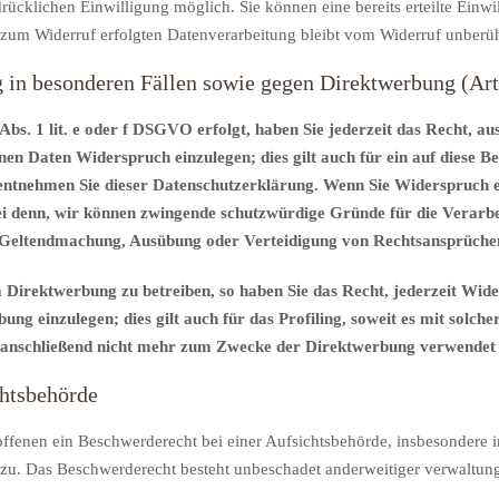
ücklichen Einwilligung möglich. Sie können eine bereits erteilte Einwil
s zum Widerruf erfolgten Datenverarbeitung bleibt vom Widerruf unberüh
g in besonderen Fällen sowie gegen Direktwerbung (A
s. 1 lit. e oder f DSGVO erfolgt, haben Sie jederzeit das Recht, au
n Daten Widerspruch einzulegen; dies gilt auch für ein auf diese Be
 entnehmen Sie dieser Datenschutzerklärung. Wenn Sie Widerspruch e
i denn, wir können zwingende schutzwürdige Gründe für die Verarbei
er Geltendmachung, Ausübung oder Verteidigung von Rechtsansprüch
Direktwerbung zu betreiben, so haben Sie das Recht, jederzeit Wide
 einzulegen; dies gilt auch für das Profiling, soweit es mit solch
 anschließend nicht mehr zum Zwecke der Direktwerbung verwendet
chtsbehörde
fenen ein Beschwerderecht bei einer Aufsichtsbehörde, insbesondere in
zu. Das Beschwerderecht besteht unbeschadet anderweitiger verwaltungs