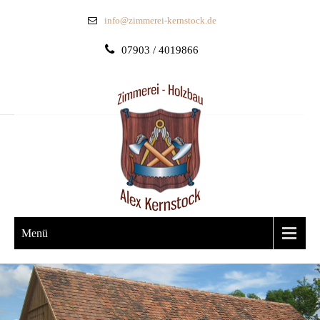
info@zimmerei-kernstock.de
07903 / 4019866
Menü