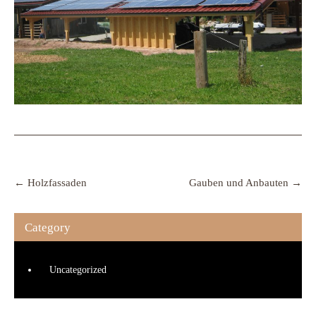
Post
navigation
←
Holzfassaden
Gauben und Anbauten
→
Category
Uncategorized