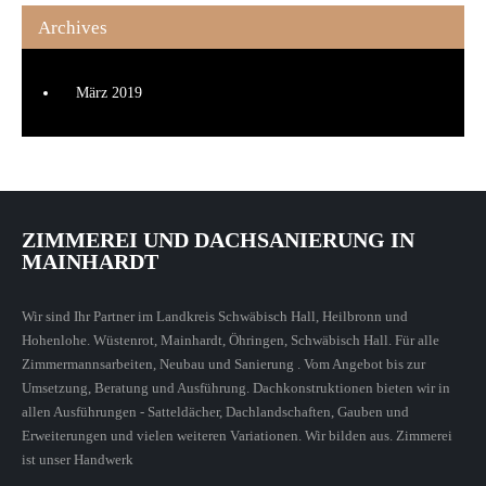
Archives
März 2019
ZIMMEREI UND DACHSANIERUNG IN
MAINHARDT
Wir sind Ihr Partner im Landkreis Schwäbisch Hall, Heilbronn und
Hohenlohe. Wüstenrot, Mainhardt, Öhringen, Schwäbisch Hall. Für alle
Zimmermannsarbeiten, Neubau und Sanierung . Vom Angebot bis zur
Umsetzung, Beratung und Ausführung. Dachkonstruktionen bieten wir in
allen Ausführungen - Satteldächer, Dachlandschaften, Gauben und
Erweiterungen und vielen weiteren Variationen. Wir bilden aus. Zimmerei
ist unser Handwerk