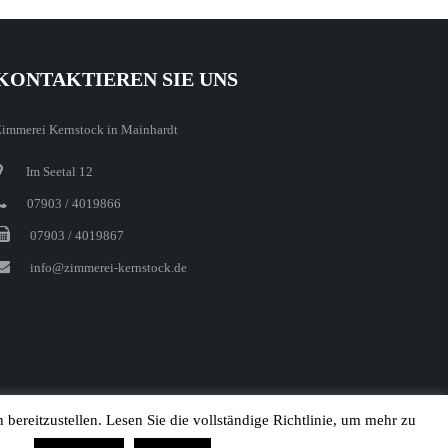
KONTAKTIEREN SIE UNS
immerei Kernstock in Mainhardt
Im Seetal 12
07903 / 4019866
07903 / 4019867
info@zimmerei-kernstock.de
ereitzustellen. Lesen Sie die vollständige Richtlinie, um mehr zu