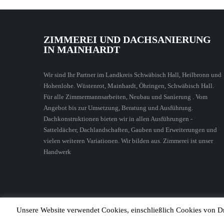
ZIMMEREI UND DACHSANIERUNG
IN MAINHARDT
Wir sind Ihr Partner im Landkreis Schwäbisch Hall, Heilbronn und
Hohenlohe. Wüstenrot, Mainhardt, Öhringen, Schwäbisch Hall.
Für alle Zimmermannsarbeiten, Neubau und Sanierung . Vom
Angebot bis zur Umsetzung, Beratung und Ausführung.
Dachkonstruktionen bieten wir in allen Ausführungen -
Satteldächer, Dachlandschaften, Gauben und Erweiterungen und
vielen weiteren Variationen. Wir bilden aus. Zimmerei ist unser
Handwerk
Unsere Website verwendet Cookies, einschließlich Cookies von Dri