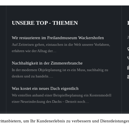
UNSERE TOP - THEMEN
Z
Wir restaurieren im Freilandmuseum Wackershofen
Auf Zeitreisen gehen, eintauchen in die Welt unserer Vorfahren,
erfahren wie der Alltag der…
Nachhaltigkeit in der Zimmererbranche
In der modernen Objektplanung ist es ein Muss, nachhaltig zu
denken und zu handeln….
Was kostet ein neues Dach eigentlich
Wir erstellen anhand einer Beispielbeplanung ein Kostenmodell
einer Neueindeckung des Dachs – Derzeit noch…
ttanbietern, um Ihr Kundenerlebnis zu verbessern und Dienstleistungen b