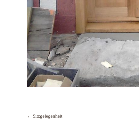
Post
navigation
←
Sitzgelegenheit